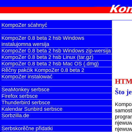
KompoZer sćahnyć
KompoZer 0.8 beta 2 hsb Windows
instalujomna wersija
KompoZer 0.8 beta 2 hsb Windows zip-wersija
KompoZer 0.8 beta 2 hsb Linux (tar.gz)
KompoZer 0.8 beta 2 hsb Mac OS (.dmg)
Rěčny pakćik KompoZer 0.8 beta 2
KompoZer instalować
HTML
SeaMonkey serbsce
Što j
Firefox serbsce
Thunderbird serbsce
KompoZ
Kalendar Sunbird serbsce
samos
Sorbzilla.de
progra
njewuw
Serbskorěčne přidatki
njewuw