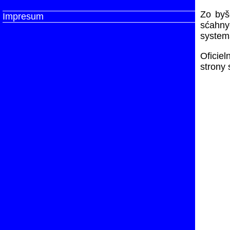
Zo byš
Impresum
sćahn
system
Oficie
strony 